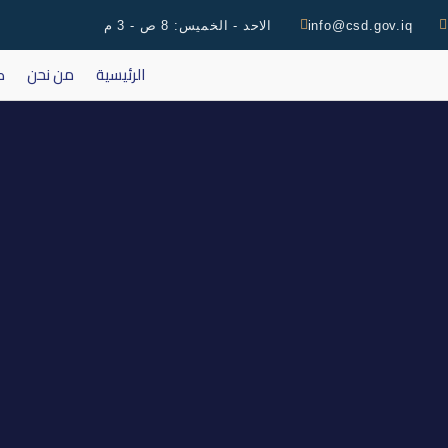
info@csd.gov.iq
الاحد - الخميس: 8 ص - 3 م
الرئيسية
من نحن
ك
بدء الايداع على