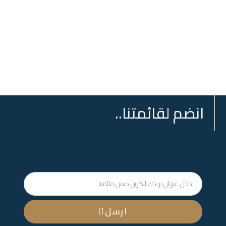
انضم لقائمتنا..
ارسل