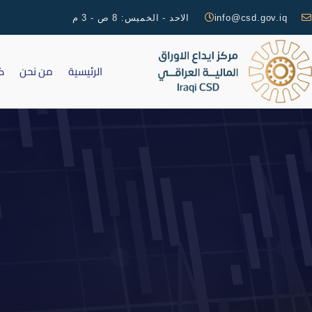
info@csd.gov.iq
الاحد - الخميس: 8 ص - 3 م
الرئيسية
من نحن
ك
تأجيل اجتما