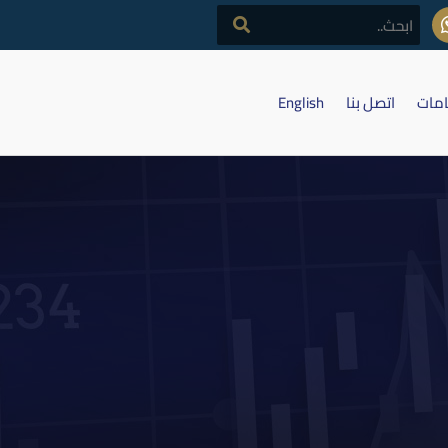
امات
اتصل بنا
English
تاج البذور