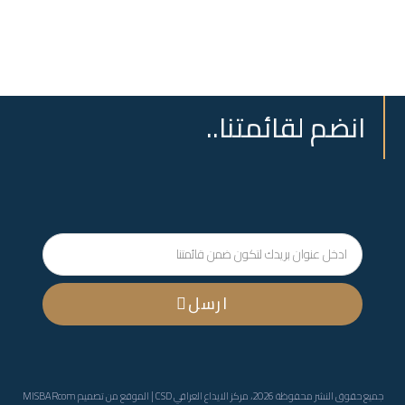
انضم لقائمتنا..
ارسل
جميع حقوق النشر محفوظة 2026، مركز الايداع العراقي CSD | الموقع من تصميم
MISBARcom