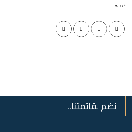
« يوليو
انضم لقائمتنا..