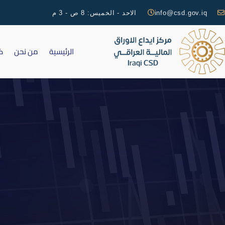
info@csd.gov.iq
الاحد - الخميس: 8 ص - 3 م
الرئيسية
من نحن
ك
تعليم