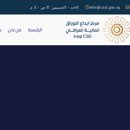
info@csd.gov.iq
الاحد - الخميس: 8 ص - 3 م
الرئيسية
من نحن
ك
دعوة RFP2 2017 نظام الرقابة عل