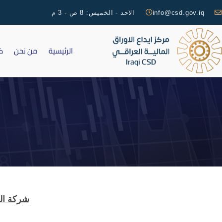
info@csd.gov.iq
الاحد - الخميس: 8 ص - 3 م
الرئيسية
من نحن
ك
شركة النب