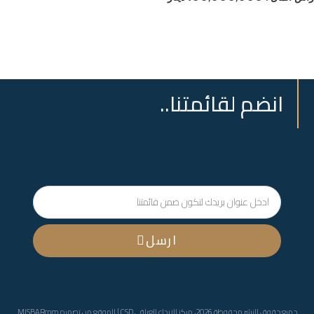
انضم لقائمتنا..
ارسل
جميع حقوق النشر محفوظة 2026، مركز الايداع العراقي CSD | الموقع من تصميم
MISBARcom