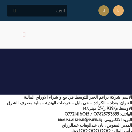
كلمة مدير المركز
اهداف المركز
شركة براعم الخير للتوسط
في بيع و شراء الاوراق المالية
الاسم: شركة براعم الخير للتوسط في بيع و شراء الاوراق المالية
العنوان: بغداد – الكرادة – حي بابل – عرصات الهندية – بناية مصرف الشرق
الاوسط م/929 ز/25 مبنى/14
الهاتف: 07828793355 / 07721416015
البريد الالكتروني: braum.alkhair@imeib.iq
المدير المفوض : بان عبدالوهاب عبدالرزاق
رأس المال : 100,000,000 دينار