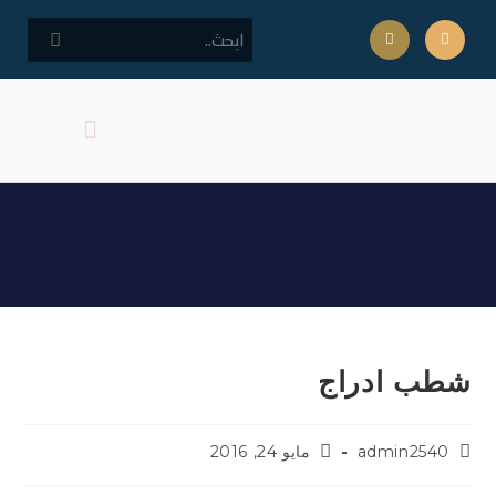
كلمة مدير المركز
اهداف المركز
شطب ادراج
شطب ادراج
admin2540
مايو 24, 2016