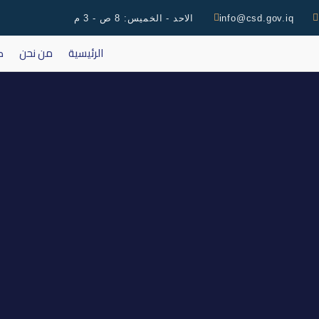
info@csd.gov.iq
الاحد - الخميس: 8 ص - 3 م
الرئيسية
من نحن
ك
فتح ال