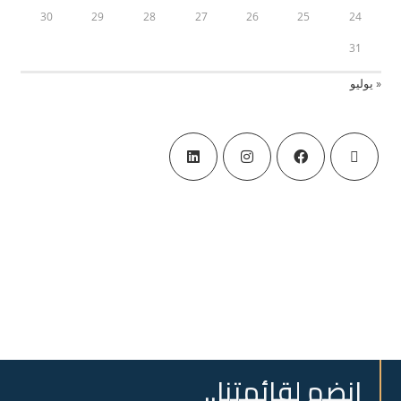
30
29
28
27
26
25
24
31
« يوليو
انضم لقائمتنا..