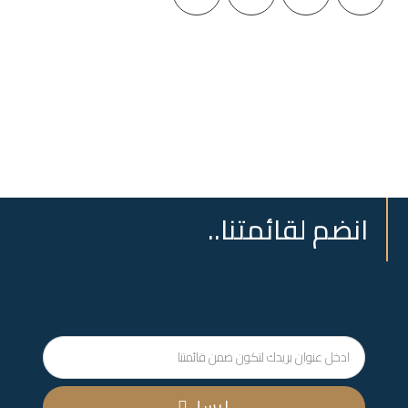
انضم لقائمتنا..
ارسل