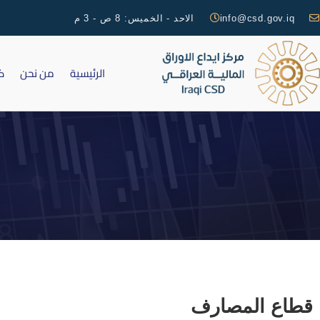
info@csd.gov.iq
الاحد - الخميس: 8 ص - 3 م
الرئيسية
من نحن
ك
قطاع المصارف