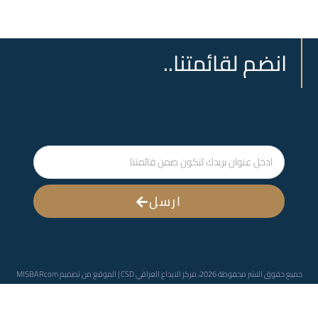
انضم لقائمتنا..
ارسل
جميع حقوق النشر محفوظة 2026، مركز الايداع العراقي CSD | الموقع من تصميم
MISBARcom