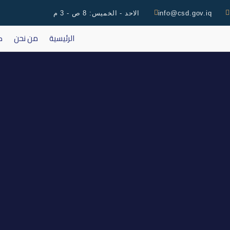
info@csd.gov.iq
الاحد - الخميس: 8 ص - 3 م
الرئيسية
من نحن
ك
كتاب سوق العراق