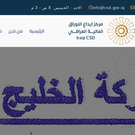
info@csd.gov.iq
الاحد - الخميس: 8 ص - 3 م
الرئيسية
من نحن
ك
كتاب سوق العراق للاوراق الم