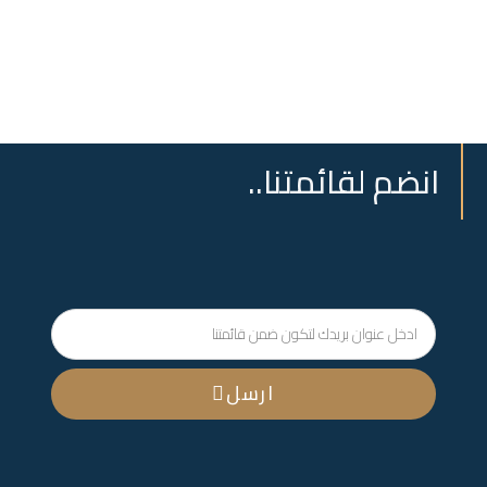
انضم لقائمتنا..
ارسل