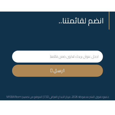
انضم لقائمتنا..
ارسل
جميع حقوق النشر محفوظة 2026، مركز الايداع العراقي CSD | الموقع من تصميم
MISBARcom