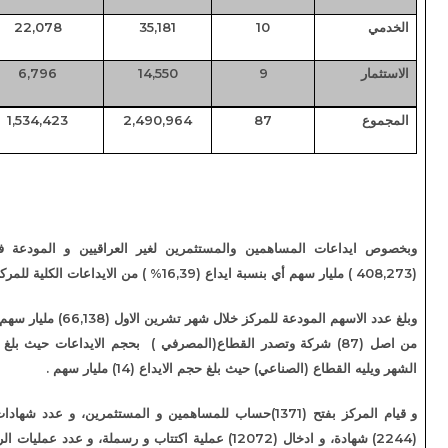
62,75%
22,078
35,181
10
46,71%
6,796
14,550
9
61,60%
1,534,423
2,490,964
87
مساهمين والمستثمرين لغير العراقيين و المودعة في مركز الايداع فكانت
وبلغ عدد الاسهم المودعة للمركز خلال شهر تشرين الاول (66,138) مليار سهم موزعة على (69) شركة
من اصل (87) شركة وتصدر القطاع(المصرفي ) بحجم الايداعات حيث بلغ (49,7) مليار سهم خلال
ي) حيث بلغ حجم الايداع (14) مليار سهم .
و قيام المركز بفتح (1371)حساب للمساهمين و المستثمرين، و عدد شهادات الاسهم المودعة بواقع
(2244) شهادة، و ادخال (12072) عملية اكتتاب و رسملة، و عدد عمليات الرهن المنفذة (49) عملية