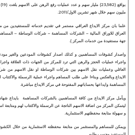
بواقع (23,582) مليار سهم و عدد عمليات رفع الرهن على الاسهم بلغت (19) عملية بواقع (434,579)
رين الاول/2011.
داع العراقي مستمر في تقديم خدماته للمستفيدين من مركز الايداع وهم ( سوق
الية – الشركات المساهمة – شركات الوساطة – المساهمين والمستثمرين – واي
ات المركز ).
ساهمين و كذلك اصدار كشوفات المودعين والغير مودعين للشركات المساهمة
والرهن التي ترد للمركز من الجهات ذات العلاقة واجراء عمليات الارثية والتنازل
قل الاسهم بين شركات الوساطة او نقل الاسهم من شركات الوساطة الى مركز
اءا على طلب المساهم واجراء عملية الرسملة والاكتتاب للمساهمين في الشركات
حساباتهم المفتوحة في مركز الايداع مباشرة.
 من كافة المساهمين بالشركات المساهمة بايداع شهادات اسهمهم في المركز
افة الاسهم الناتجة عن الرسملة والاكتتاب لهم ومتابعة استثماراتهم بصورة صحيحة
هم الاستثمارية.
ستثمر من متابعة محفظته الاستثمارية من خلال الكشوفات التي يصدرها المركز
ه.