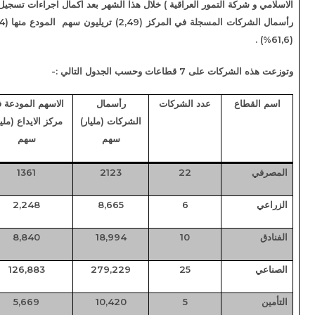
مور العراقية ) خلال هذا الشهر بعد اكمال اجراءات تسجيل الشركة في المركز وبلغ
رأسمال الشركات المسجلة في المركز (2,49) تريليون سهم المودع منها (1,534) بنسبة ايداع بلغت
جدول التالي :-
عدد الشركات
رأسمال
الاسهم المودعة في
نسبة الايداع
الشركات (مليار)
مركز الايداع (مليار)
سهم
سهم
64,13%
1361
2123
22
25,95%
2,248
8,665
6
46,54%
8,840
18,994
10
45,44%
126,883
279,229
25
54,41%
5,669
10,420
5