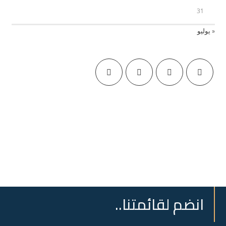
31
« يوليو
انضم لقائمتنا..