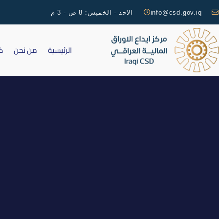
info@csd.gov.iq
الاحد - الخميس: 8 ص - 3 م
الرئيسية
من نحن
ك