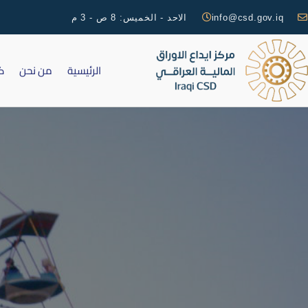
info@csd.gov.iq
الاحد - الخميس: 8 ص - 3 م
الرئيسية
من نحن
ك
ش