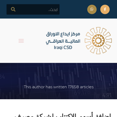
الكاتب:
admin2540
This author has written 17658 articles
اضافة أسهم الاكتتاب لشركة مصرف