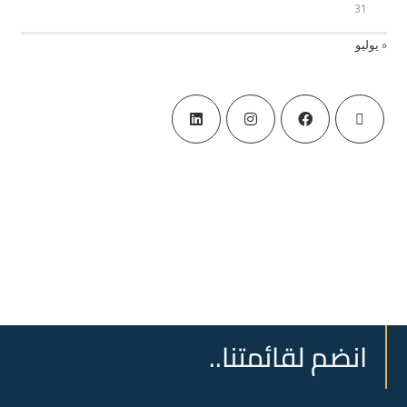
31
« يوليو
انضم لقائمتنا..