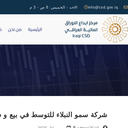
info@csd.gov.iq
الاحد - الخميس: 8 ص - 3 م
الرئيسية
من نحن
ك
شركة سمو النبلاء للتوسط في بيع و شر