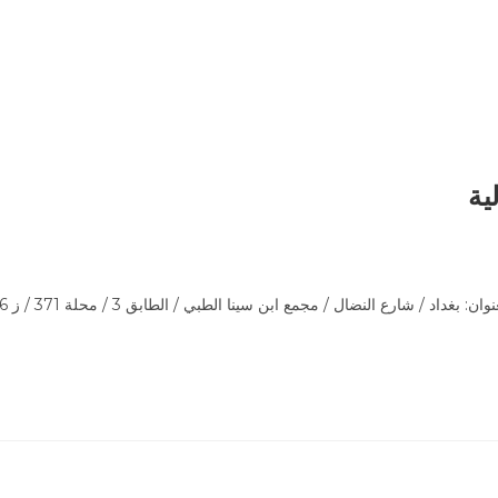
ية
الاسم: شركة الكرمل للوساطة بالاوراق المالية - مساهمة خاصةالع