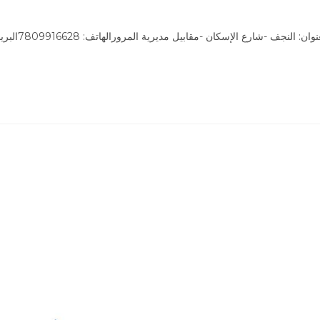
الاسم: شركة سمو النبلاء للتوسط في بيع و شراء الاوراق الماليةالعنوان: النجف -شارع الإسكان -مقابيل مديرية المرو