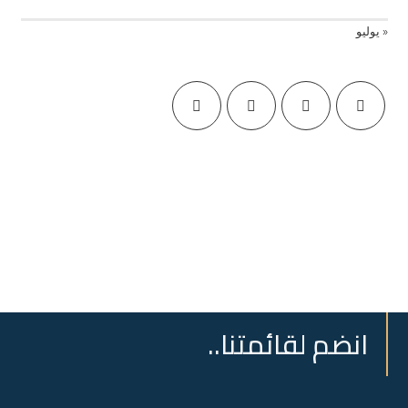
« يوليو
انضم لقائمتنا..