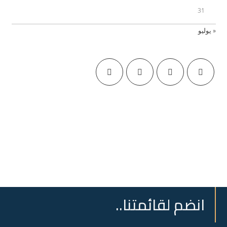
31
« يوليو
انضم لقائمتنا..