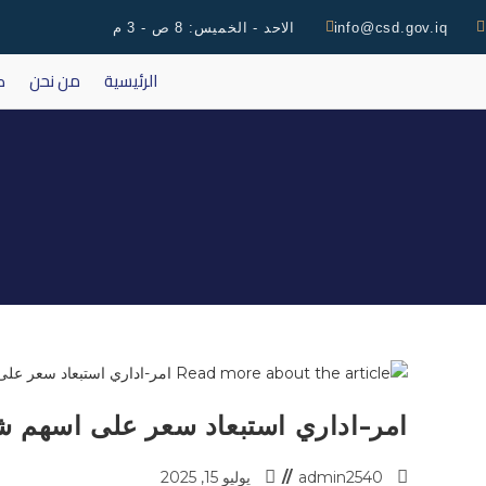
info@csd.gov.iq
الاحد - الخميس: 8 ص - 3 م
الرئيسية
من نحن
ك
امر-اداري استبعاد سعر على اسهم شركة
admin2540
يوليو 15, 2025