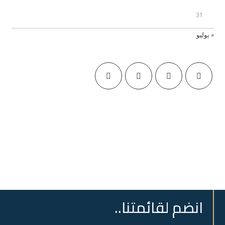
31
« يوليو
انضم لقائمتنا..