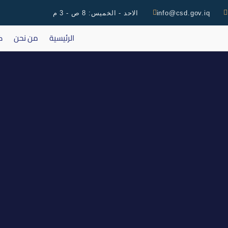
info@csd.gov.iq
الاحد - الخميس: 8 ص - 3 م
الرئيسية
من نحن
ك
إجتماع الهيئة ا