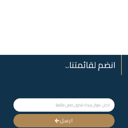
انضم لقائمتنا..
ارسل