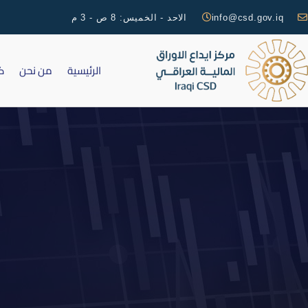
info@csd.gov.iq
الاحد - الخميس: 8 ص - 3 م
الرئيسية
من نحن
ك
اجتماع 