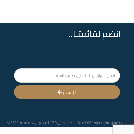
انضم لقائمتنا..
ارسل
جميع حقوق النشر محفوظة 2026، مركز الايداع العراقي CSD | الموقع من تصميم
MISBARcom