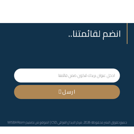
انضم لقائمتنا..
ارسل
جميع حقوق النشر محفوظة 2026، مركز الايداع العراقي CSD | الموقع من تصميم
MISBARcom