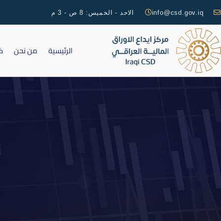
info@csd.gov.iq
الاحد - الخميس: 8 ص - 3 م
الرئيسية
من نحن
ك
اخر جلسة ت