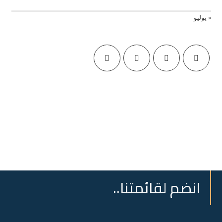
« يوليو
انضم لقائمتنا..