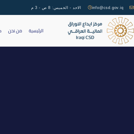
info@csd.gov.iq
الاحد - الخميس: 8 ص - 3 م
الرئيسية
من نحن
ك
اضافة اسهم ا