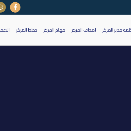
لمة مدير المركز
اهداف المركز
مهام المركز
خطط المركز
الاعم
لرسملة لشركة المعمورة للاستثمار