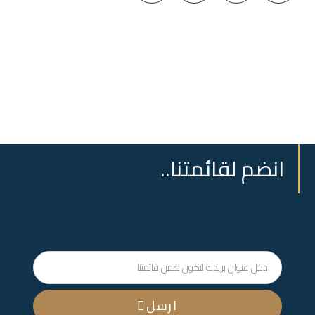
انضم لقائمتنا..
ارسل