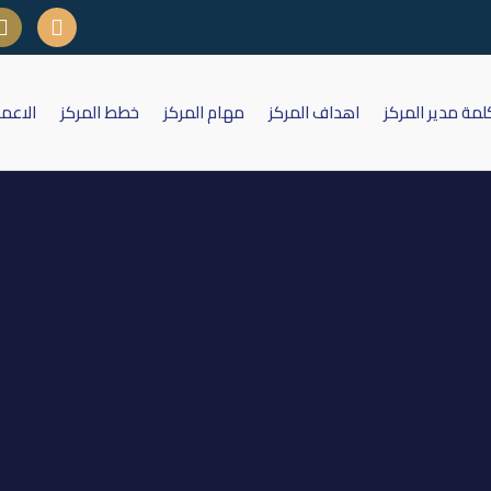
لمة مدير المركز
اهداف المركز
مهام المركز
خطط المركز
الاعم
كة الكندي لانتاج اللقاحات والادوي