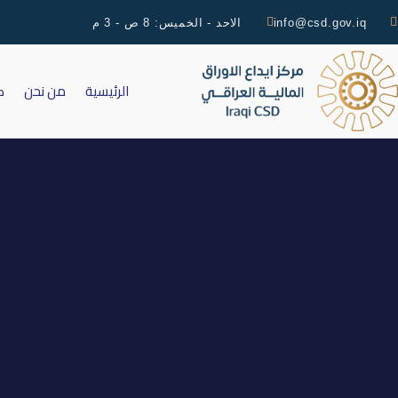
info@csd.gov.iq
الاحد - الخميس: 8 ص - 3 م
الرئيسية
من نحن
ك
اطلاق التداول على اسهم شر