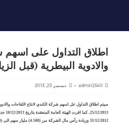
اطلاق التداول على اسهم شر
والادوية البيطرية (قبل الزيا
admin2540
ديسمبر 23, 2013
12/2013
31/12/2012 وزيادة رأس مال الشركة من (4.500) مليار سهم الى (5.400) مليار سهم وفقا للمادة (55/ثانيا) و(55/ثالثا).