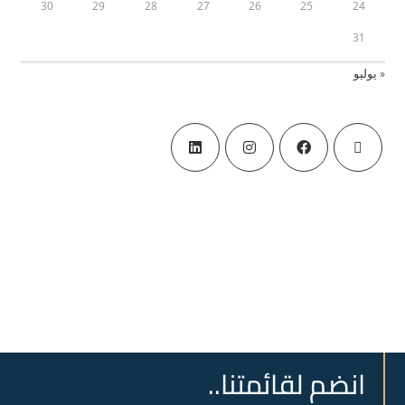
30
29
28
27
26
25
24
31
« يوليو
انضم لقائمتنا..