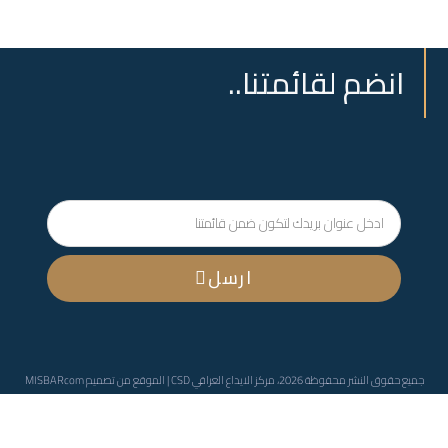
انضم لقائمتنا..
ارسل
جميع حقوق النشر محفوظة 2026، مركز الايداع العراقي CSD | الموقع من تصميم
MISBARcom