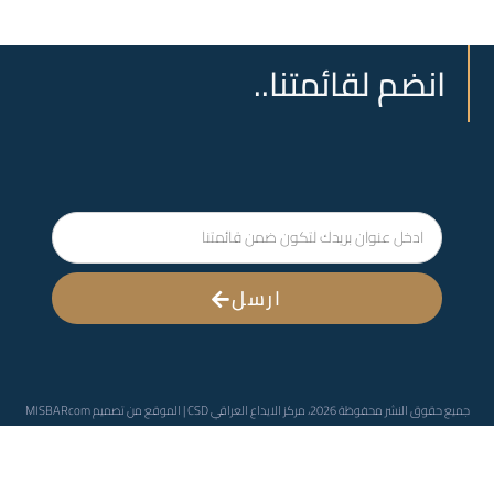
انضم لقائمتنا..
ارسل
جميع حقوق النشر محفوظة 2026، مركز الايداع العراقي CSD | الموقع من تصميم
MISBARcom