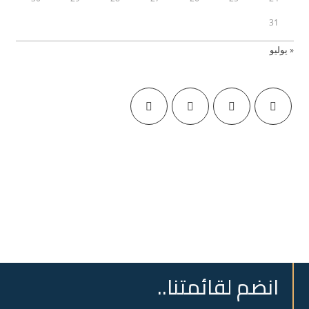
31
« يوليو
انضم لقائمتنا..