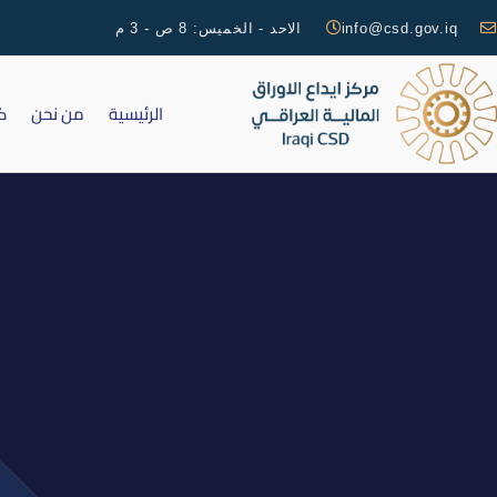
info@csd.gov.iq
الاحد - الخميس: 8 ص - 3 م
الرئيسية
من نحن
ك
التقرير اليومي لتداولات