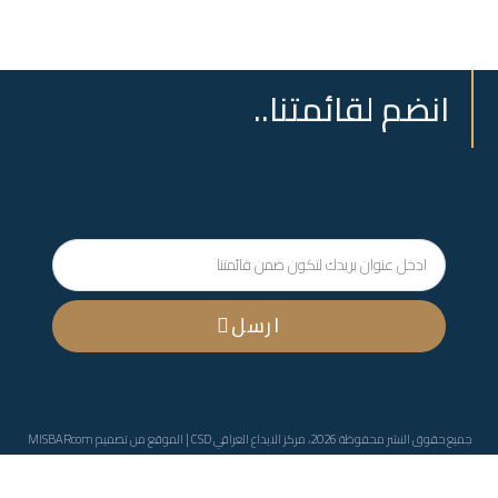
انضم لقائمتنا..
ارسل
جميع حقوق النشر محفوظة 2026، مركز الايداع العراقي CSD | الموقع من تصميم
MISBARcom