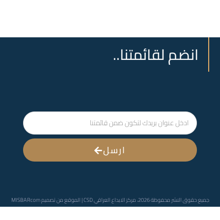
انضم لقائمتنا..
ارسل
جميع حقوق النشر محفوظة 2026، مركز الايداع العراقي CSD | الموقع من تصميم
MISBARcom