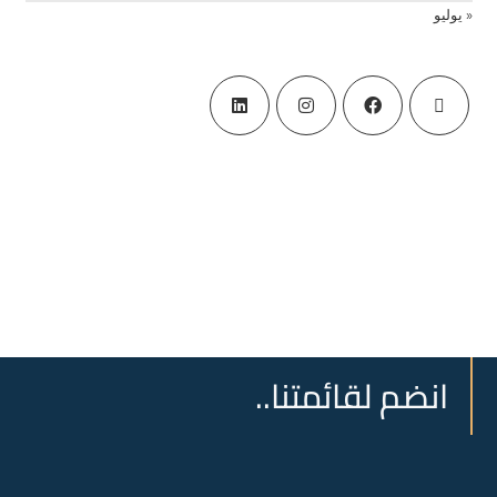
« يوليو
انضم لقائمتنا..