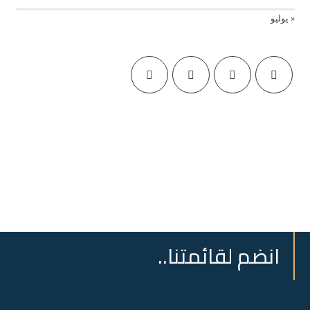
« يوليو
انضم لقائمتنا..